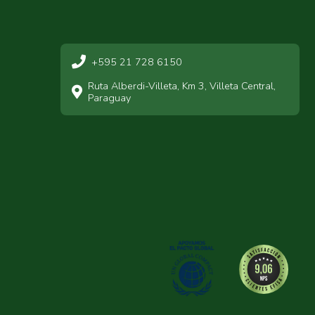
+595 21 728 6150
Ruta Alberdi-Villeta, Km 3, Villeta Central,
Paraguay